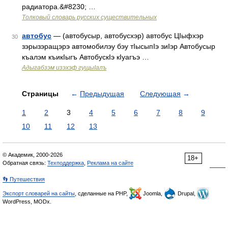
радиатора.&#8230; …
Толковый словарь русских существительных
автобус
— (автобусыр, автобусхэр) автобус ЦIыфхэр
30
зэрызэращэрэ автомобилэу бэу тIысыпIэ зиIэр Автобусыр
къалэм къикIыгъ АвтобускIэ кIуагъэ …
Адыгабзэм изэхэф гущыIалъ
Страницы
←
Предыдущая
Следующая
→
1
2
3
4
5
6
7
8
9
10
11
12
13
© Академик, 2000-2026
18+
Обратная связь:
Техподдержка
,
Реклама на сайте
👣 Путешествия
Экспорт словарей на сайты
, сделанные на PHP,
Joomla,
Drupal,
WordPress, MODx.