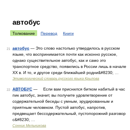
автобус
Толкование
Перевод
Книги
автобус
— Это слово настолько утвердилось в русском
21
языке, что воспринимается почти как исконно русское,
однако существительное автобус, как и само это
транспортное средство, появились в России лишь в начале
XX в. И то, и другое среди ближайшей родни&#8230; …
Этимологический словарь русского языка Крылова
АВТОБУС
— Если вам приснился битком набитый в час
22
пик автобус, значит, вы получите удовлетворение от
содержательной беседы с умным, эрудированным и
приятным человеком. Пустой автобус, напротив,
предвещает бессодержательный, пустопорожний разговор
с&#8230; …
Сонник Мельникова