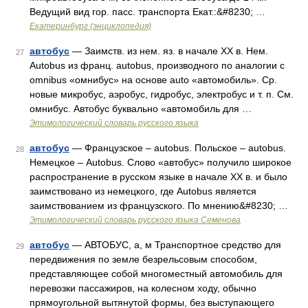
Ведущий вид гор. пасс. транспорта Екат.:&#8230; …
Екатеринбург (энциклопедия)
автобус
— Заимств. из нем. яз. в начале XX в. Нем.
27
Autobus из франц. autobus, производного по аналогии с
omnibus «омнибус» на основе auto «автомобиль». Ср.
новые микробус, аэробус, гидробус, электробус и т. п. См.
омнибус. Автобус буквально «автомобиль для …
Этимологический словарь русского языка
автобус
— Французское – autobus. Польское – autobus.
28
Немецкое – Autobus. Слово «автобус» получило широкое
распространение в русском языке в начале XX в. и было
заимствовано из немецкого, где Autobus является
заимствованием из французского. По мнению&#8230; …
Этимологический словарь русского языка Семенова
автобус
— АВТОБУС, а, м Транспортное средство для
29
передвижения по земле безрельсовым способом,
представляющее собой многоместный автомобиль для
перевозки пассажиров, на колесном ходу, обычно
прямоугольной вытянутой формы, без выступающего