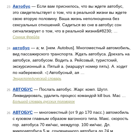
Автобус
— Если вам приснилось, что вы ждете автобус,
23
это свидетельствует о том, что в реальной жизни вы ждете
свою вторую половину. Ваша жизнь неполноценна без
сексуальных отношений. Садиться во сне в автобус сон
сигнализирует о том, что в реальной жизни&#8230; …
Cонник Фрейда
автобус
— а; м. [нем. Autobus]. Многоместный автомобиль,
24
вид пассажирского транспорта. Ждать автобуса. Доехать на
автобусе, автобусом. Водить а. Рейсовый, туристский,
экскурсионный а. Пятый а. (маршрут номер пять). А. ходит
по набережной. ◁ Автобусный, ая …
Энциклопедический словарь
АВТОБУС
— Послать автобус. Жарг. комп. Шутл.
25
Ликвидировать, удалить процесс командой kill bus. Мас …
Большой словарь русских поговорок
АВТОБУС
— многоместный (от 9 до 170 пасс.) автомобиль
26
с кузовом главным образом вагонного типа. Макс. скорость
гор. автобуса 70 км/час, междугор. 100 км/час. Дл.
микроавтобуса 5 м, сочлененного автобуса до 24 м.